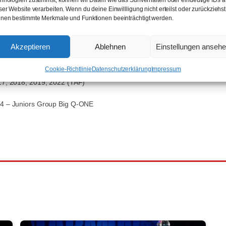
hnologien zustimmst, können wir Daten wie das Surfverhalten oder eindeutige IDs a
ser Website verarbeiten. Wenn du deine Einwillligung nicht erteilst oder zurückziehst
nen bestimmte Merkmale und Funktionen beeinträchtigt werden.
1 (TAF)
Akzeptieren
Ablehnen
Einstellungen anseh
ionen 2021 (TAF)
g Juniors 2026
Cookie-Richtlinie
Datenschutzerklärung
Impressum
17, 2018, 2019, 2022 (TAF)
24 – Juniors Group Big Q-ONE