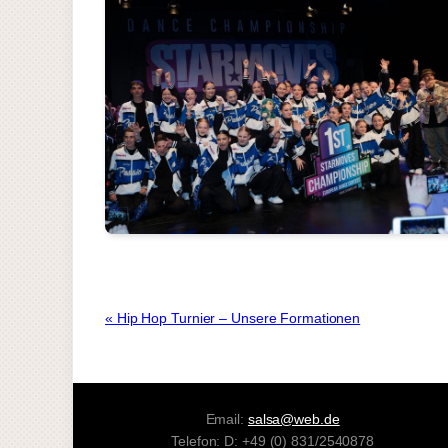
« Hip Hop Turnier – Unsere Formationen
Email:
salsa@web.de
Telefon: D: +49 (0) 831/2540878