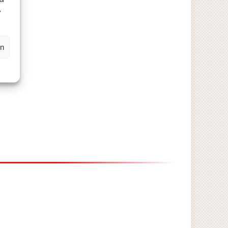
uf
,
en