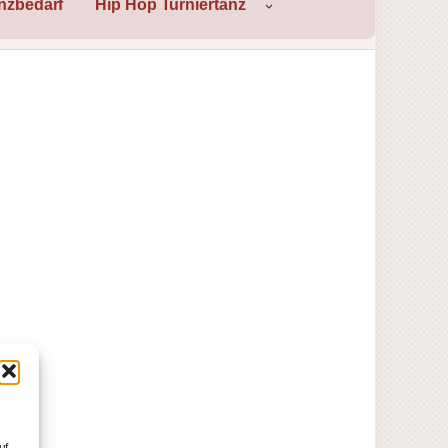
nzbedarf
Hip Hop Turniertanz