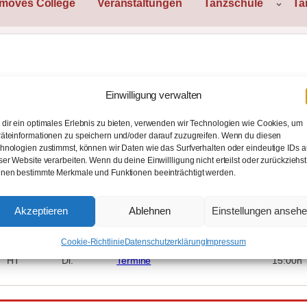
rmoves College
Veranstaltungen
Tanzschule
Ta
Einwilligung verwalten
Kursinhalt
Kursorte / Wegbeschreibung
Flyer
dir ein optimales Erlebnis zu bieten, verwenden wir Technologien wie Cookies, um
äteinformationen zu speichern und/oder darauf zuzugreifen. Wenn du diesen
hnologien zustimmst, können wir Daten wie das Surfverhalten oder eindeutige IDs a
ser Website verarbeiten. Wenn du deine Einwillligung nicht erteilst oder zurückziehst
nen bestimmte Merkmale und Funktionen beeinträchtigt werden.
Akzeptieren
Ablehnen
Einstellungen anseh
Code
Tag
Beginn
Zeit
Cookie-Richtlinie
Datenschutzerklärung
Impressum
HT
Di.
Termine
15:00h