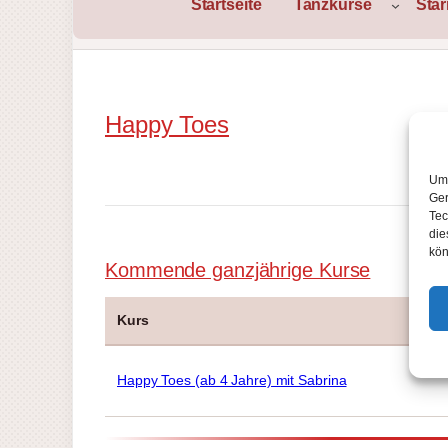
Startseite
Tanzkurse
Sta
Happy Toes
Um 
Ger
Tec
die
kön
Kommende ganzjährige Kurse
Kurs
Happy Toes (ab 4 Jahre) mit Sabrina