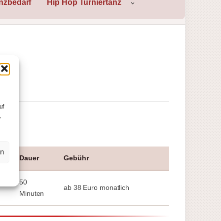
nzbedarf
Hip Hop Turniertanz
uf
,
en
Dauer
Gebühr
50
ab 38 Euro monatlich
Minuten