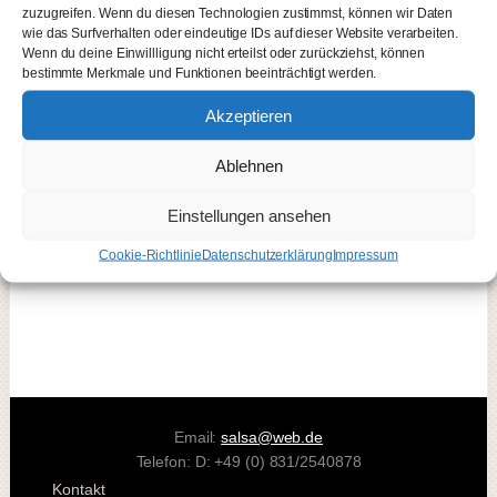
zuzugreifen. Wenn du diesen Technologien zustimmst, können wir Daten
Solos und Duos
wie das Surfverhalten oder eindeutige IDs auf dieser Website verarbeiten.
Wenn du deine Einwillligung nicht erteilst oder zurückziehst, können
bestimmte Merkmale und Funktionen beeinträchtigt werden.
Erfolge
Akzeptieren
Ablehnen
Seite in Bearbeitung.
Einstellungen ansehen
Cookie-Richtlinie
Datenschutzerklärung
Impressum
Email:
salsa@web.de
Telefon: D: +49 (0) 831/2540878
Kontakt