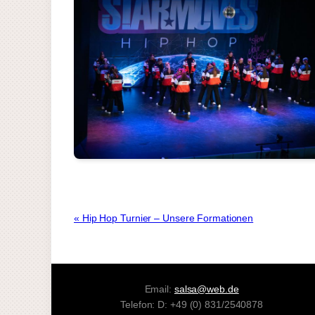
« Hip Hop Turnier – Unsere Formationen
Email:
salsa@web.de
Telefon: D: +49 (0) 831/2540878