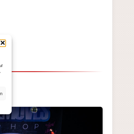
uf
,
en