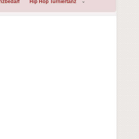
nzbedarf
Hip Hop Turniertanz