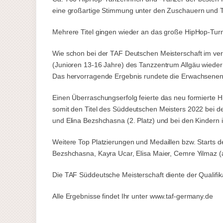
eine großartige Stimmung unter den Zuschauern und 
Mehrere Titel gingen wieder an das große HipHop-Turn
Wie schon bei der TAF Deutschen Meisterschaft im v
(Junioren 13-16 Jahre) des Tanzzentrum Allgäu wiede
Das hervorragende Ergebnis rundete die Erwachsenenfo
Einen Überraschungserfolg feierte das neu formierte 
somit den Titel des Süddeutschen Meisters 2022 bei d
und Elina Bezshchasna (2. Platz) und bei den Kindern i
Weitere Top Platzierungen und Medaillen bzw. Starts des
Bezshchasna, Kayra Ucar, Elisa Maier, Cemre Yilmaz (a
Die TAF Süddeutsche Meisterschaft diente der Qualifik
Alle Ergebnisse findet Ihr unter www.taf-germany.de