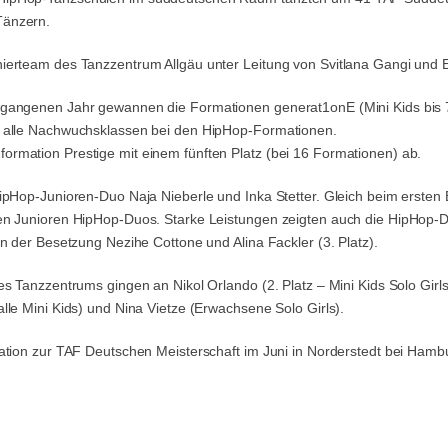
Tänzern.
ierteam des Tanzzentrum Allgäu unter Leitung von Svitlana Gangi und 
ergangenen Jahr gewannen die Formationen generat1onE (Mini Kids bis
r alle Nachwuchsklassen bei den HipHop-Formationen.
rmation Prestige mit einem fünften Platz (bei 16 Formationen) ab.
HipHop-Junioren-Duo Naja Nieberle und Inka Stetter. Gleich beim erste
en Junioren HipHop-Duos. Starke Leistungen zeigten auch die HipHop-Du
n der Besetzung Nezihe Cottone und Alina Fackler (3. Platz).
 Tanzzentrums gingen an Nikol Orlando (2. Platz – Mini Kids Solo Girls), 
lle Mini Kids) und Nina Vietze (Erwachsene Solo Girls).
ation zur TAF Deutschen Meisterschaft im Juni in Norderstedt bei Hamb