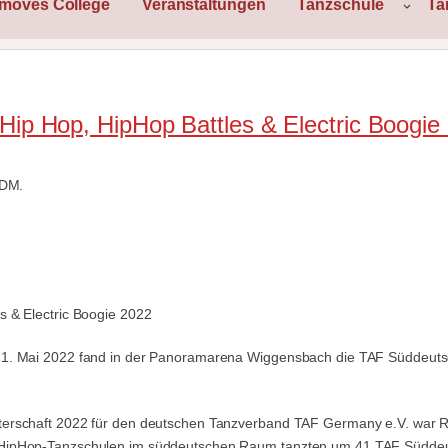
rmoves College
Veranstaltungen
Tanzschule
Ta
Hip Hop, HipHop Battles & Electric Boogie
SDM.
 & Electric Boogie 2022
1. Mai 2022 fand in der Panoramarena Wiggensbach die TAF Süddeutsch
terschaft 2022 für den deutschen Tanzverband TAF Germany e.V. war 
HipHop-Tanzschulen im süddeutschen Raum tanzten um 41 TAF Süddeutsc