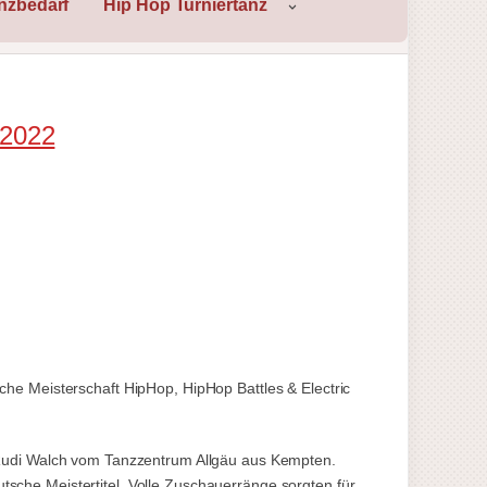
nzbedarf
Hip Hop Turniertanz
 2022
e Meisterschaft HipHop, HipHop Battles & Electric
Rudi Walch vom Tanzzentrum Allgäu aus Kempten.
he Meistertitel. Volle Zuschauerränge sorgten für