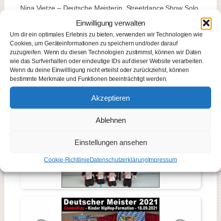
Nina Vietze – Deutsche Meisterin Streetdance Show Solo
Girls – Erwachsene (ab 17 Jahre)
Einwilligung verwalten
Um dir ein optimales Erlebnis zu bieten, verwenden wir Technologien wie
…
Cookies, um Geräteinformationen zu speichern und/oder darauf
zuzugreifen. Wenn du diesen Technologien zustimmst, können wir Daten
wie das Surfverhalten oder eindeutige IDs auf dieser Website verarbeiten.
Wenn du deine Einwillligung nicht erteilst oder zurückziehst, können
bestimmte Merkmale und Funktionen beeinträchtigt werden.
Akzeptieren
Ablehnen
Einstellungen ansehen
Cookie-Richtlinie
Datenschutzerklärung
Impressum