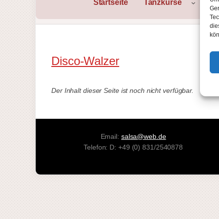
Startseite
Tanzkurse
Sta
Ger
Tec
die
kön
Disco-Walzer
Der Inhalt dieser Seite ist noch nicht verfügbar.
Email:
salsa@web.de
Telefon: D: +49 (0) 831/2540878