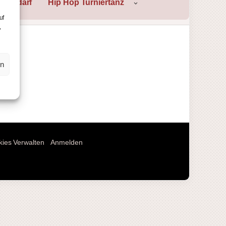
nzbedarf
Hip Hop Turniertanz
uf
,
en
ies Verwalten
Anmelden