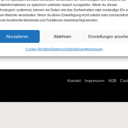
rmoves College
Veranstaltungen
Tanzschule
Ta
äteinformationen zu speichern und/oder darauf zuzugreifen. Wenn du diesen
hnologien zustimmst, können wir Daten wie das Surfverhalten oder eindeutige IDs a
ser Website verarbeiten. Wenn du deine Einwillligung nicht erteilst oder zurückziehst
nen bestimmte Merkmale und Funktionen beeinträchtigt werden.
Akzeptieren
Ablehnen
Einstellungen anseh
Cookie-Richtlinie
Datenschutzerklärung
Impressum
Kontakt
Impressum
AGB
Cook