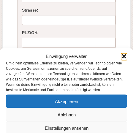
Strasse:
PLZ/Ort:
Tel.*
Einwilligung verwalten
Um dir ein optimales Erlebnis zu bieten, verwenden wir Technologien wie
Cookies, um Geräteinformationen zu speichern und/oder darauf
zuzugreifen. Wenn du diesen Technologien zustimmst, können wir Daten
Email:*
wie das Surfverhalten oder eindeutige IDs auf dieser Website verarbeiten.
Wenn du deine Einwillligung nicht erteilst oder zurückziehst, können
bestimmte Merkmale und Funktionen beeinträchtigt werden.
Akzeptieren
Begleitperson (optional)
Ablehnen
Anrede:
Einstellungen ansehen