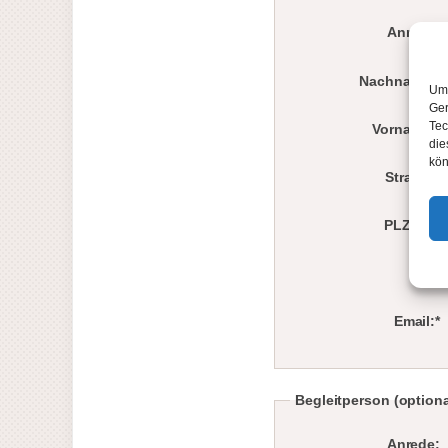
Anrede:
Nachname:*
Um 
Ger
Tec
Vorname:*
die
kön
Strasse:
PLZ/Ort:
Tel.*
Email:*
Begleitperson (optiona
Anrede: