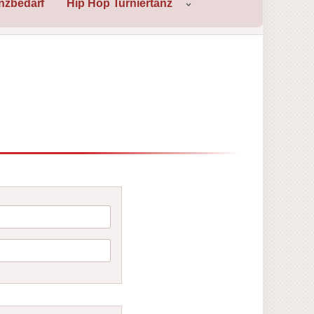
nzbedarf
Hip Hop Turniertanz