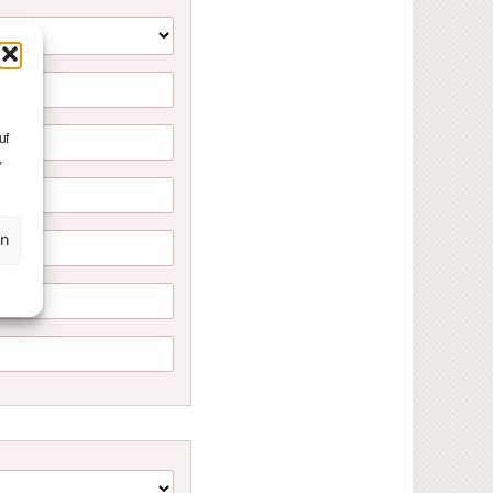
uf
,
en