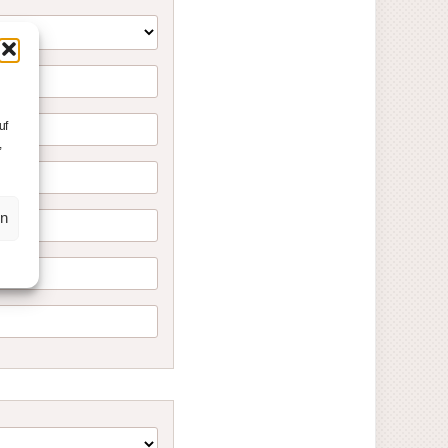
uf
,
en