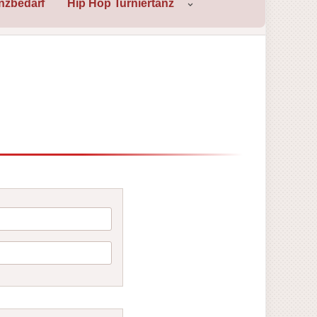
nzbedarf
Hip Hop Turniertanz