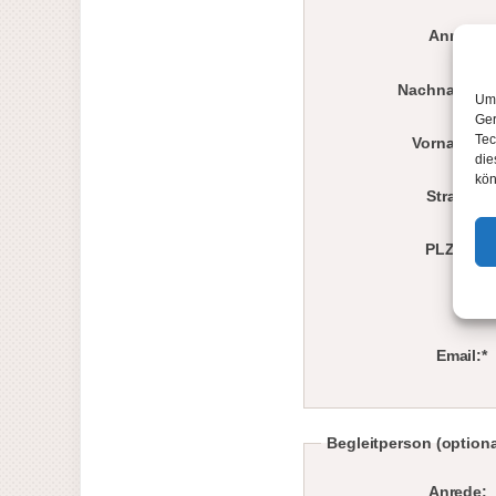
Anrede:
Nachname:*
Um 
Ger
Tec
Vorname:*
die
kön
Strasse:
PLZ/Ort:
Tel.*
Email:*
Begleitperson (optiona
Anrede: