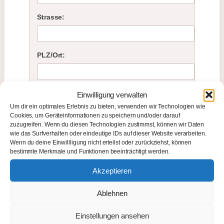
Strasse:
PLZ/Ort:
Tel.*
Einwilligung verwalten
Um dir ein optimales Erlebnis zu bieten, verwenden wir Technologien wie
Cookies, um Geräteinformationen zu speichern und/oder darauf
zuzugreifen. Wenn du diesen Technologien zustimmst, können wir Daten
Email:*
wie das Surfverhalten oder eindeutige IDs auf dieser Website verarbeiten.
Wenn du deine Einwillligung nicht erteilst oder zurückziehst, können
bestimmte Merkmale und Funktionen beeinträchtigt werden.
Akzeptieren
Begleitperson (optional)
Ablehnen
Anrede:
Einstellungen ansehen