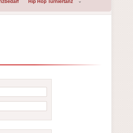
nzbedarf
Hip Hop Turniertanz