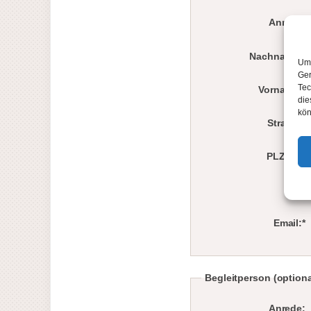
Anrede:
Nachname:*
Um 
Ger
Tec
Vorname:*
die
kön
Strasse:
PLZ/Ort:
Tel.*
Email:*
Begleitperson (optiona
Anrede: