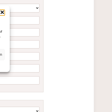
uf
,
en