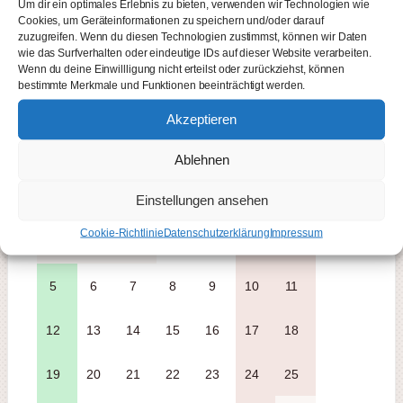
14
15
16
17
18
19
20
Um dir ein optimales Erlebnis zu bieten, verwenden wir Technologien wie
Cookies, um Geräteinformationen zu speichern und/oder darauf
zuzugreifen. Wenn du diesen Technologien zustimmst, können wir Daten
21
22
23
24
25
26
27
wie das Surfverhalten oder eindeutige IDs auf dieser Website verarbeiten.
Wenn du deine Einwillligung nicht erteilst oder zurückziehst, können
bestimmte Merkmale und Funktionen beeinträchtigt werden.
28
29
30
Akzeptieren
Ablehnen
Oktober 2026
Einstellungen ansehen
Mo
Di
Mi
Do
Fr
Sa
So
Cookie-Richtlinie
Datenschutzerklärung
Impressum
1
2
3
4
5
6
7
8
9
10
11
12
13
14
15
16
17
18
19
20
21
22
23
24
25