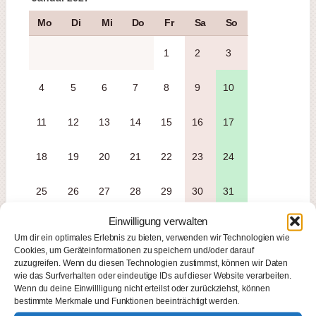
Mo
Di
Mi
Do
Fr
Sa
So
1
2
3
4
5
6
7
8
9
10
11
12
13
14
15
16
17
18
19
20
21
22
23
24
25
26
27
28
29
30
31
Einwilligung verwalten
Um dir ein optimales Erlebnis zu bieten, verwenden wir Technologien wie
Cookies, um Geräteinformationen zu speichern und/oder darauf
Februar 2027
zuzugreifen. Wenn du diesen Technologien zustimmst, können wir Daten
wie das Surfverhalten oder eindeutige IDs auf dieser Website verarbeiten.
Mo
Di
Mi
Do
Fr
Sa
So
Wenn du deine Einwillligung nicht erteilst oder zurückziehst, können
bestimmte Merkmale und Funktionen beeinträchtigt werden.
1
2
3
4
5
6
7