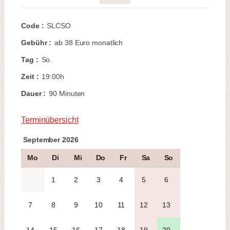
Code :
SLCSO
Gebühr :
ab 38 Euro monatlich
Tag :
So.
Zeit :
19:00h
Dauer :
90 Minuten
Terminübersicht
September 2026
Mo
Di
Mi
Do
Fr
Sa
So
1
2
3
4
5
6
7
8
9
10
11
12
13