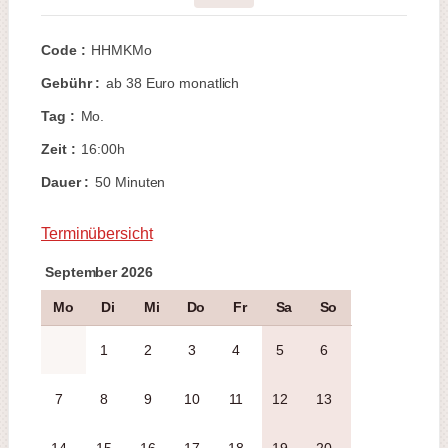
Code :
HHMKMo
Gebühr :
ab 38 Euro monatlich
Tag :
Mo.
Zeit :
16:00h
Dauer :
50 Minuten
Terminübersicht
September 2026
Mo
Di
Mi
Do
Fr
Sa
So
1
2
3
4
5
6
7
8
9
10
11
12
13