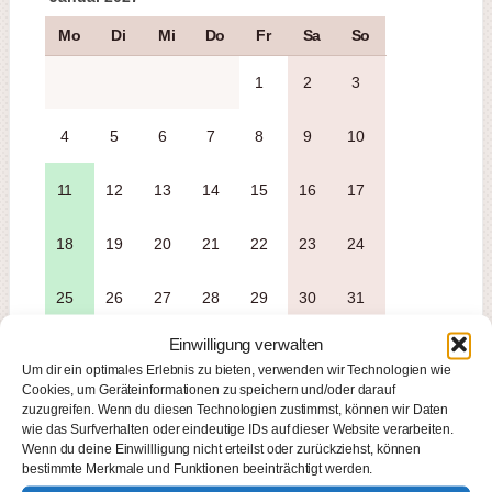
Mo
Di
Mi
Do
Fr
Sa
So
1
2
3
4
5
6
7
8
9
10
11
12
13
14
15
16
17
18
19
20
21
22
23
24
25
26
27
28
29
30
31
Einwilligung verwalten
Um dir ein optimales Erlebnis zu bieten, verwenden wir Technologien wie
Cookies, um Geräteinformationen zu speichern und/oder darauf
Februar 2027
zuzugreifen. Wenn du diesen Technologien zustimmst, können wir Daten
wie das Surfverhalten oder eindeutige IDs auf dieser Website verarbeiten.
Mo
Di
Mi
Do
Fr
Sa
So
Wenn du deine Einwillligung nicht erteilst oder zurückziehst, können
bestimmte Merkmale und Funktionen beeinträchtigt werden.
1
2
3
4
5
6
7