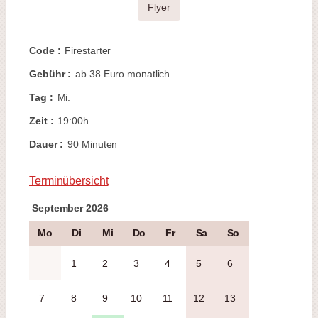
Flyer
Code :
Firestarter
Gebühr :
ab 38 Euro monatlich
Tag :
Mi.
Zeit :
19:00h
Dauer :
90 Minuten
Terminübersicht
September 2026
Mo
Di
Mi
Do
Fr
Sa
So
1
2
3
4
5
6
7
8
9
10
11
12
13