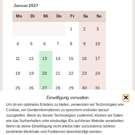
Januar 2027
Mo
Di
Mi
Do
Fr
Sa
So
1
2
3
4
5
6
7
8
9
10
11
12
13
14
15
16
17
18
19
20
21
22
23
24
25
26
27
28
29
30
31
Einwilligung verwalten
Um dir ein optimales Erlebnis zu bieten, verwenden wir Technologien wie
Cookies, um Geräteinformationen zu speichern und/oder darauf
zuzugreifen. Wenn du diesen Technologien zustimmst, können wir Daten
Februar 2027
wie das Surfverhalten oder eindeutige IDs auf dieser Website verarbeiten.
Wenn du deine Einwillligung nicht erteilst oder zurückziehst, können
Mo
Di
Mi
Do
Fr
Sa
So
bestimmte Merkmale und Funktionen beeinträchtigt werden.